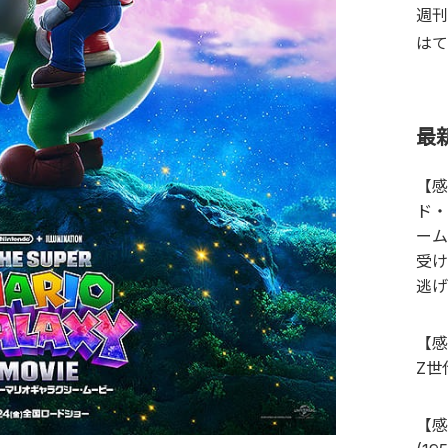
週刊
はて
最
【感
ド・
ーム
受け
逃げ
【感
Z世
【感