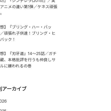
950)』『シンデレラ(2015)』／実
アニメの違い第1弾／ケネス頑張
。
想】『ブリング・ハー・バッ
／頑張れ子供達！ブリング・ヒ
バック！
想】『刃牙道』14〜25話／ガチ
蔵、本格批評を行うも仲良しサ
ルに嫌われるの巻
別アーカイブ
026