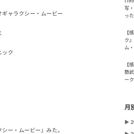
(1
写・
オギャラクシー・ムービー
った
【感
ス
ク』
ム・
ック
【感
勢武
ーク
月
▶
2
クシー・ムービー』みた。